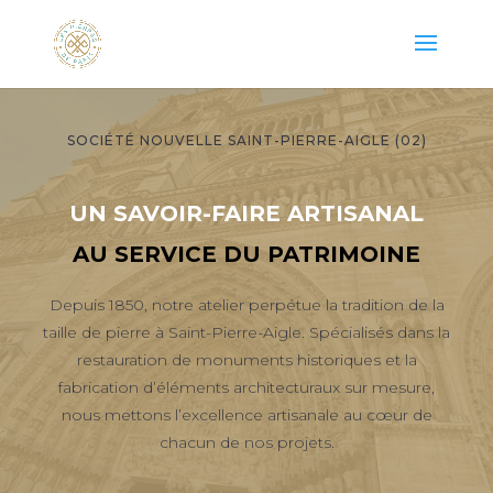
SOCIÉTÉ NOUVELLE SAINT-PIERRE-AIGLE (02)
UN SAVOIR-FAIRE ARTISANAL
AU SERVICE DU PATRIMOINE
Depuis 1850, notre atelier perpétue la tradition de la
taille de pierre à Saint-Pierre-Aigle. Spécialisés dans la
restauration de monuments historiques et la
fabrication d’éléments architecturaux sur mesure,
nous mettons l’excellence artisanale au cœur de
chacun de nos projets.